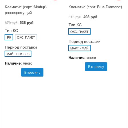
Клематис (сорт 'Akafuji')
Клематис (сорт 'Blue Diamond')
раннецветущий
493 руб
616 руб
536 руб
670 руб
Тип КС
Тип КС
ОКС, ПАКЕТ
P9
ОКС, ПАКЕТ
Период поставки
Период поставки
МАРТ - МАЙ
МАЙ - НОЯБРЬ
Наличие:
много
Наличие:
много
В корзину
В корзину