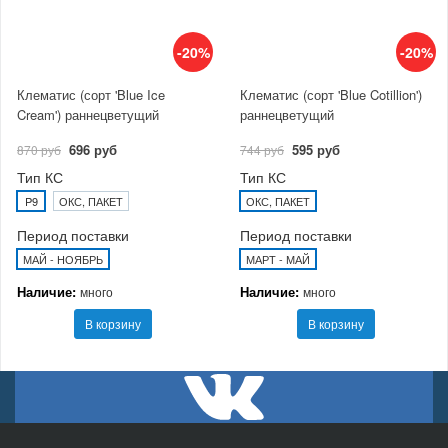
-20%
-20%
Клематис (сорт 'Blue Ice
Клематис (сорт 'Blue Cotillion')
Cream') раннецветущий
раннецветущий
696 руб
595 руб
870 руб
744 руб
Тип КС
Тип КС
P9
ОКС, ПАКЕТ
ОКС, ПАКЕТ
Период поставки
Период поставки
МАЙ - НОЯБРЬ
МАРТ - МАЙ
Наличие:
Наличие:
много
много
В корзину
В корзину