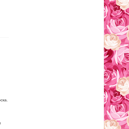
ска.
м