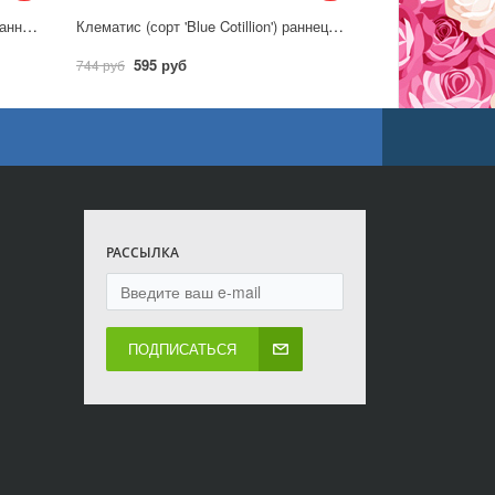
Клематис (сорт 'Blue Ice Cream') раннецветущий
Клематис (сорт 'Blue Cotillion') раннецветущий
595 руб
744 руб
РАССЫЛКА
ПОДПИСАТЬСЯ