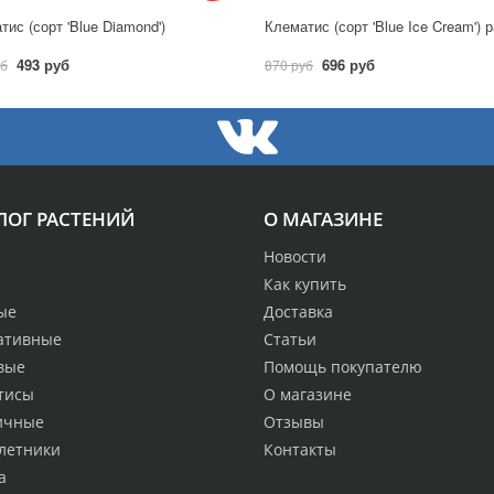
тис (сорт 'Blue Diamond')
493 руб
696 руб
уб
870 руб
ЛОГ РАСТЕНИЙ
О МАГАЗИНЕ
Новости
Как купить
ые
Доставка
ативные
Статьи
вые
Помощь покупателю
тисы
О магазине
ичные
Отзывы
летники
Контакты
а