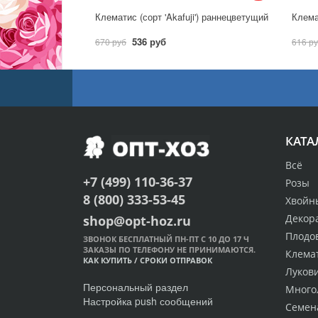
Клематис (сорт 'Akafuji') раннецветущий
Клема
536 руб
670 руб
616 р
КАТА
Всё
+7 (499) 110-36-37
Розы
8 (800) 333-53-45
Хвойн
Декор
shop@opt-hoz.ru
Плодо
ЗВОНОК БЕСПЛАТНЫЙ ПН-ПТ С 10 ДО 17 Ч
ЗАКАЗЫ ПО ТЕЛЕФОНУ НЕ ПРИНИМАЮТСЯ.
Клема
КАК КУПИТЬ
/
СРОКИ ОТПРАВОК
Луков
Персональный раздел
Много
Настройка push сообщений
Семен