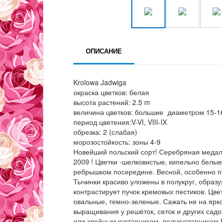
ОПИСАНИЕ
Krolowa Jadwiga
окраска цветков: белая
высота растений: 2.5 m
величина цветков: большие диаметром 15-1
период цветения:V-VI, VIII-IX
обрезка: 2 (слабая)
морозостойкость: зоны 4-9
Новейший польский сорт! Серебряная медал
2009 ! Цветки -шелковистые, кипельно белые
ребрышком посередине. Весной, особенно пр
Тычинки красиво уложены в полукруг, образ
контрастирует пучок кремовых пестиков. Цве
овальные, темно-зеленые. Сажать не на яр
выращивания у решёток, сеток и других сад
или хвойным кустарникам, полукустарникам