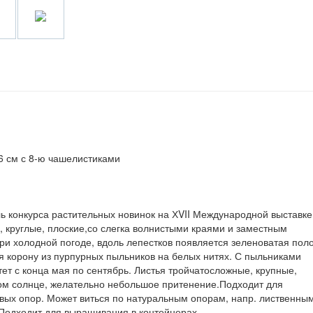
6 см с 8-ю чашелистиками
ь конкурса растительных новинок на ХVII Международной выставке
, круглые, плоские,со слегка волнистыми краями и заместным
и холодной погоде, вдоль лепестков появляется зеленоватая поло
уя корону из пурпурных пыльников на белых нитях. С пыльниками
тет с конца мая по сентябрь. Листья тройчатосложные, крупные,
ком солнце, желательно небольшое притенение.Подходит для
овых опор. Может виться по натуральным опорам, напр. лиственны
.Подходит для выращивания в контейнерах.