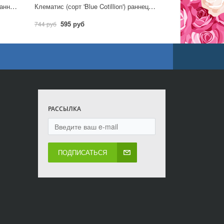
Клематис (сорт 'Blue Ice Cream') раннецветущий
Клематис (сорт 'Blue Cotillion') раннецветущий
595 руб
744 руб
РАССЫЛКА
ПОДПИСАТЬСЯ