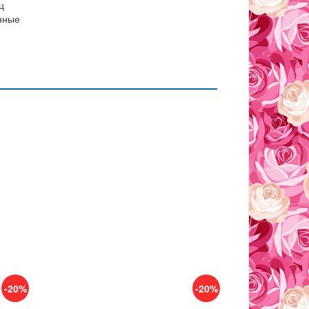
ц
нные
-20%
-20%