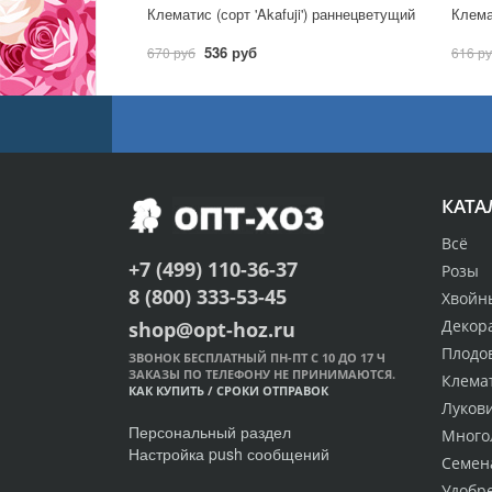
Клематис (сорт 'Akafuji') раннецветущий
Клема
536 руб
670 руб
616 р
КАТА
Всё
+7 (499) 110-36-37
Розы
8 (800) 333-53-45
Хвойн
Декор
shop@opt-hoz.ru
Плодо
ЗВОНОК БЕСПЛАТНЫЙ ПН-ПТ С 10 ДО 17 Ч
ЗАКАЗЫ ПО ТЕЛЕФОНУ НЕ ПРИНИМАЮТСЯ.
Клема
КАК КУПИТЬ
/
СРОКИ ОТПРАВОК
Луков
Персональный раздел
Много
Настройка push сообщений
Семен
Удобр