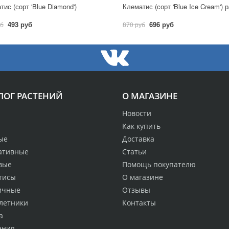
тис (сорт 'Blue Diamond')
493 руб
696 руб
уб
870 руб
ЛОГ РАСТЕНИЙ
О МАГАЗИНЕ
Новости
Как купить
ые
Доставка
ативные
Статьи
вые
Помощь покупателю
тисы
О магазине
ичные
Отзывы
летники
Контакты
а
ения