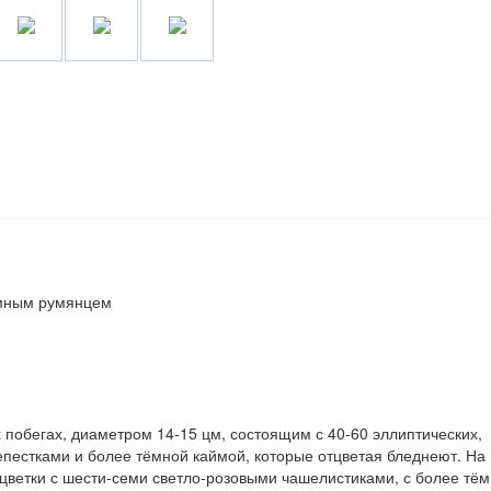
емным румянцем
побегах, диаметром 14-15 цм, состоящим с 40-60 эллиптических,
пестками и более тёмной каймой, которые отцветая бледнеют. На
 цветки с шести-семи светло-розовыми чашелистиками, с более тё