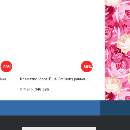
-20%
-60%
Клематис (сорт 'Blue Ice Cream') раннецветущий
Клематис (сорт 'Blue Cotillion') раннецветущий
348 руб
870 руб