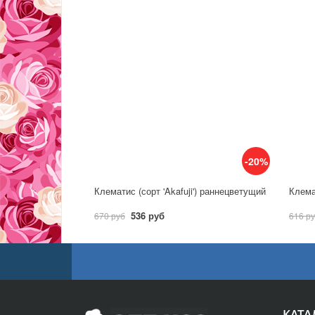
-20%
Клематис (сорт 'Akafuji') раннецветущий
Клема
536 руб
670 руб
616 р
КАТА