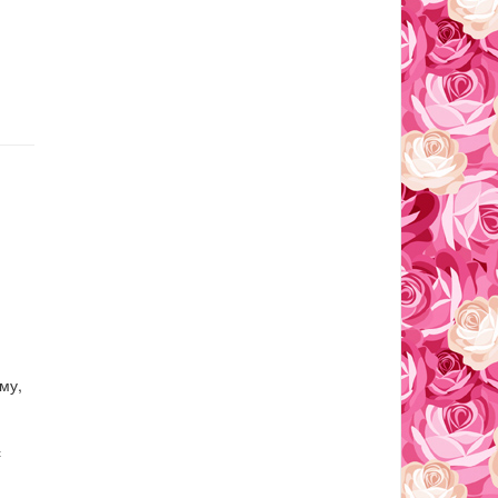
му,
с