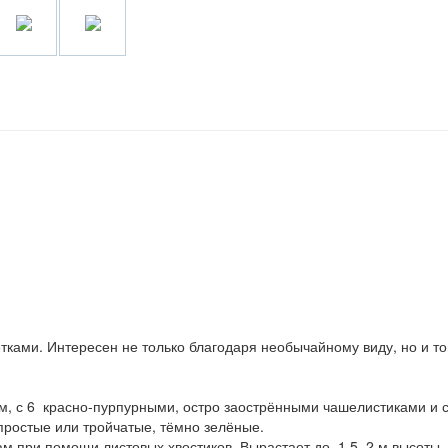
тками. Интересен не только благодаря необычайному виду, но и то
.
м, с 6 красно-пурпурными, остро заострёнными чашелистиками и 
 простые или тройчатые, тёмно зелёные.
м при помощи листовых хвостиков. Вырастает до 1,5–2 м высоты.