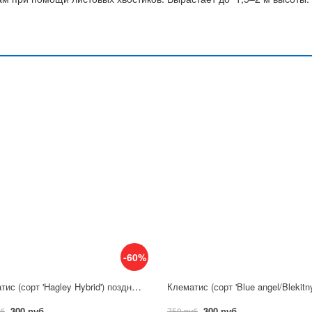
-60%
Клематис (сорт 'Hagley Hybrid') позднецветущий
300 руб
300 руб
уб
750 руб