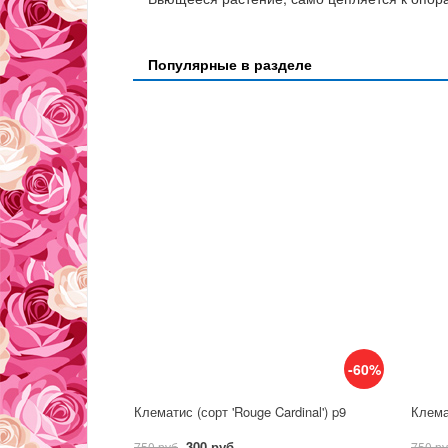
Популярные в разделе
-60%
Клематис (сорт 'Rouge Cardinal') p9
300 руб
750 руб
750 р