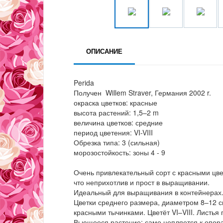
ОПИСАНИЕ
Perida
Получен Willem Straver, Германия 2002 r.
окраска цветков: красные
высота растений: 1,5–2 m
величина цветков: средние
период цветения: VI-VIII
Обрезка типа: 3 (сильная)
морозостойкость: зоны 4 - 9
Очень привлекательный сорт с красными цве
что неприхотлив и прост в выращивании.
Идеальный для выращивания в контейнерах
Цветки среднего размера, диаметром 8–12 с
красными тычинками. Цветёт VI–VIII. Листья
Вьющееся растение; само цепляется к опора