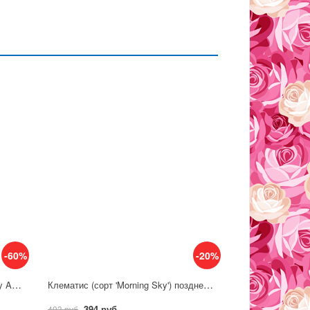
-60%
-20%
Клематис (сорт 'Blue angel/Blekitny Aniol') позднецветущий
Клематис (сорт 'Morning Sky') позднецветущий
394 руб
493 руб