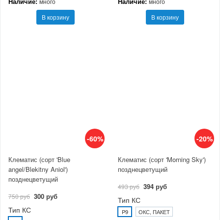
Наличие:
Наличие:
много
много
В корзину
В корзину
-60%
-20%
Клематис (сорт 'Blue
Клематис (сорт 'Morning Sky')
angel/Blekitny Aniol')
позднецветущий
позднецветущий
394 руб
493 руб
300 руб
750 руб
Тип КС
Тип КС
P9
ОКС, ПАКЕТ