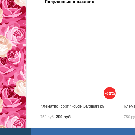
Популярные в разделе
-60%
Клематис (сорт 'Rouge Cardinal') p9
300 руб
750 руб
750 р