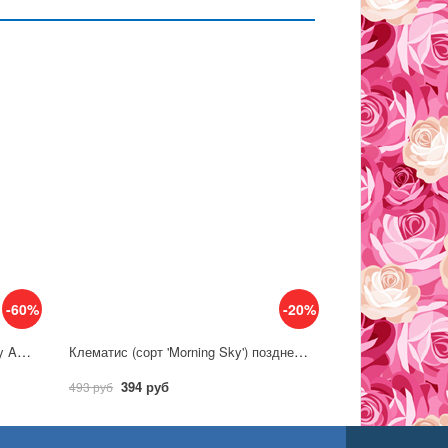
-60%
-20%
Клематис (сорт 'Blue angel/Blekitny Aniol') позднецветущий
Клематис (сорт 'Morning Sky') позднецветущий
394 руб
493 руб