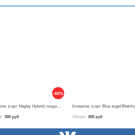
-60%
Клематис (сорт 'Hagley Hybrid') позднецветущий
300 руб
300 руб
уб
750 руб