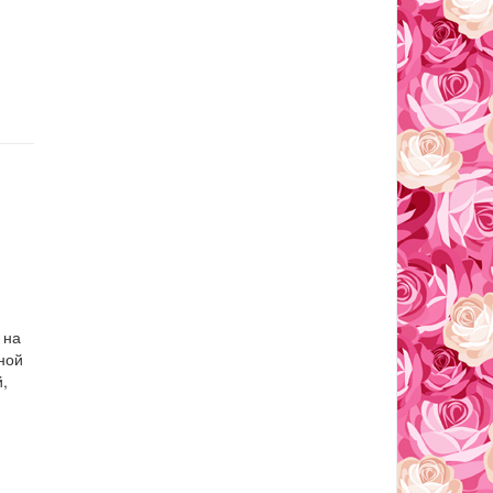
 на
ной
,