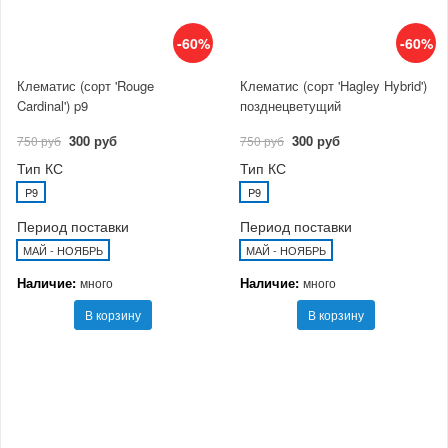
-60%
-60%
Клематис (сорт 'Rouge
Клематис (сорт 'Hagley Hybrid')
Cardinal') p9
позднецветущий
300 руб
300 руб
750 руб
750 руб
Тип КС
Тип КС
P9
P9
Период поставки
Период поставки
МАЙ - НОЯБРЬ
МАЙ - НОЯБРЬ
Наличие:
Наличие:
много
много
В корзину
В корзину