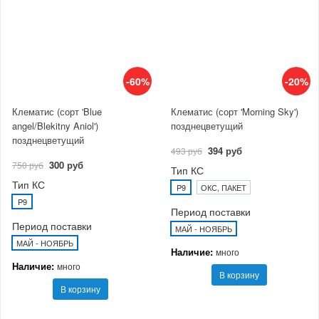
-60%
-20%
Клематис (сорт 'Blue
Клематис (сорт 'Morning Sky')
angel/Blekitny Aniol')
позднецветущий
позднецветущий
394 руб
493 руб
300 руб
750 руб
Тип КС
Тип КС
P9
ОКС, ПАКЕТ
P9
Период поставки
Период поставки
МАЙ - НОЯБРЬ
МАЙ - НОЯБРЬ
Наличие:
много
Наличие:
много
В корзину
В корзину