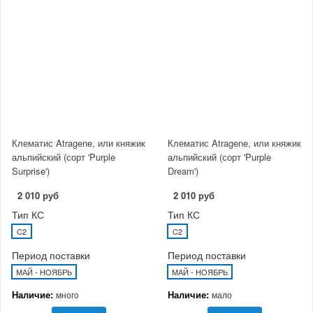
Клематис Atragene, или княжик
Клематис Atragene, или княжик
альпийский (сорт 'Purple
альпийский (сорт 'Purple
Surprise')
Dream')
2 010 руб
2 010 руб
Тип КС
Тип КС
C2
C2
Период поставки
Период поставки
МАЙ - НОЯБРЬ
МАЙ - НОЯБРЬ
Наличие:
Наличие:
много
мало