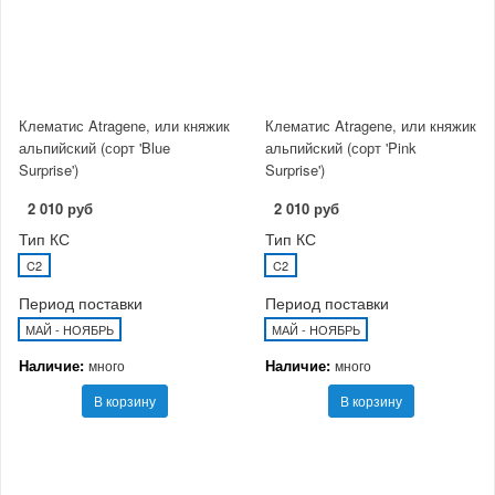
Клематис Atragene, или княжик
Клематис Atragene, или княжик
альпийский (сорт 'Blue
альпийский (сорт 'Pink
Surprise')
Surprise')
2 010 руб
2 010 руб
Тип КС
Тип КС
C2
C2
Период поставки
Период поставки
МАЙ - НОЯБРЬ
МАЙ - НОЯБРЬ
Наличие:
Наличие:
много
много
В корзину
В корзину