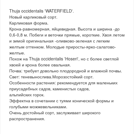
Thuja occidentalis 'WATERFIELD'.
Новый карликовый сорт.
Карликовая форма.
Крона-равномерная, яйцевидная. Высота и ширина -до
0,6-0,8 м. Побеги и веточки прямые, короткие. Хвоя летом
и зимой оригинальная -оливково-зеленая с легким
желтым оттенком. Молодые приросты-ярко-салатово-
желтые.
Похож на Thuja occidentalis 'Hoseri', но с более светлой
хвоей и крона более овальная.
Почва: требует довольно плодородной и влажной почвы.
Свет: теневынослива.Морозостойкий сорт.
Особенности растения: рекомендуется для маленьких
приусадебных садов, каменистых садов,
альпийских горок.
Эффектна в сочетании с туями конической формы и
голубыми можжевельниками.
Очень достойный сорт, заслуживает широкого
распространения.