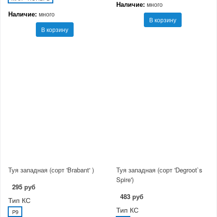
Наличие:
много
Наличие:
много
В корзину
В корзину
Туя западная (сорт 'Brabant' )
Туя западная (сорт 'Degroot`s
Spire')
295 руб
483 руб
Тип КС
Тип КС
P9