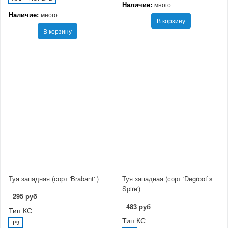
Наличие:
много
Наличие:
много
В корзину
В корзину
Туя западная (сорт 'Brabant' )
Туя западная (сорт 'Degroot`s
Spire')
295 руб
483 руб
Тип КС
Тип КС
P9