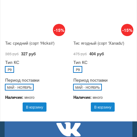
-15%
-15%
Тис средний (сорт 'Hicksii')
Тис ягодный (сорт 'Xanadu')
327 руб
404 руб
385 руб
475 руб
Тип КС
Тип КС
P9
P9
Период поставки
Период поставки
МАЙ - НОЯБРЬ
МАЙ - НОЯБРЬ
Наличие:
Наличие:
много
много
В корзину
В корзину