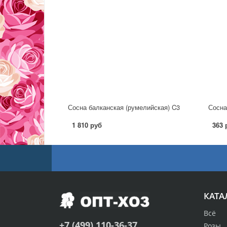
Сосна балканская (румелийская) C3
Сосна
1 810 руб
363 
КАТА
Всё
+7 (499) 110-36-37
Розы