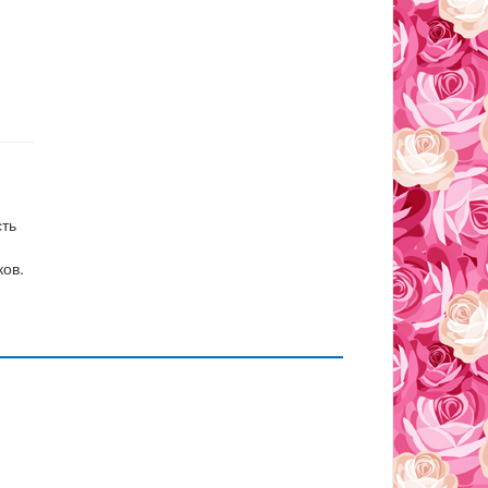
сть
ков.