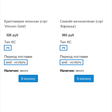
Криптомерия японская (сорт
Секвойя вечнозелёная (сорт
'Vilmorin Gold')
'Adpressa')
326 руб
983 руб
Тип КС
Тип КС
P9
P9
Период поставки
Период поставки
МАЙ - НОЯБРЬ
МАЙ - НОЯБРЬ
Наличие:
Наличие:
много
много
В корзину
В корзину