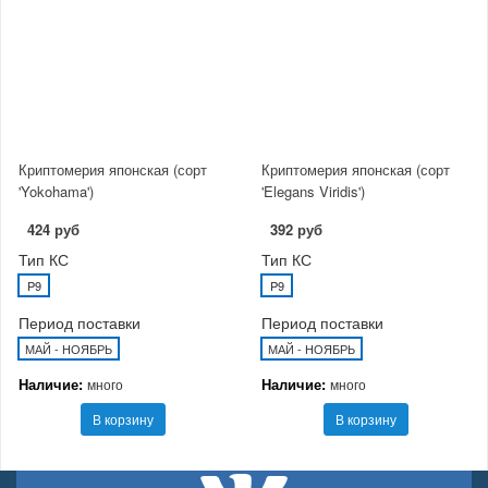
Криптомерия японская (сорт
Криптомерия японская (сорт
'Yokohama')
'Elegans Viridis')
424 руб
392 руб
Тип КС
Тип КС
P9
P9
Период поставки
Период поставки
МАЙ - НОЯБРЬ
МАЙ - НОЯБРЬ
Наличие:
Наличие:
много
много
В корзину
В корзину