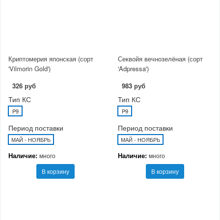
Криптомерия японская (сорт
Секвойя вечнозелёная (сорт
'Vilmorin Gold')
'Adpressa')
326 руб
983 руб
Тип КС
Тип КС
P9
P9
Период поставки
Период поставки
МАЙ - НОЯБРЬ
МАЙ - НОЯБРЬ
Наличие:
Наличие:
много
много
В корзину
В корзину