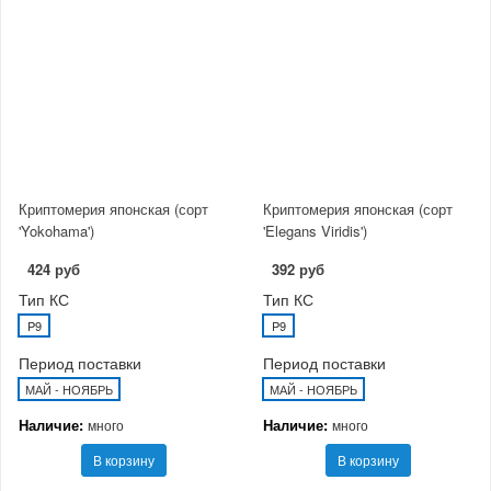
Криптомерия японская (сорт
Криптомерия японская (сорт
'Yokohama')
'Elegans Viridis')
424 руб
392 руб
Тип КС
Тип КС
P9
P9
Период поставки
Период поставки
МАЙ - НОЯБРЬ
МАЙ - НОЯБРЬ
Наличие:
Наличие:
много
много
В корзину
В корзину