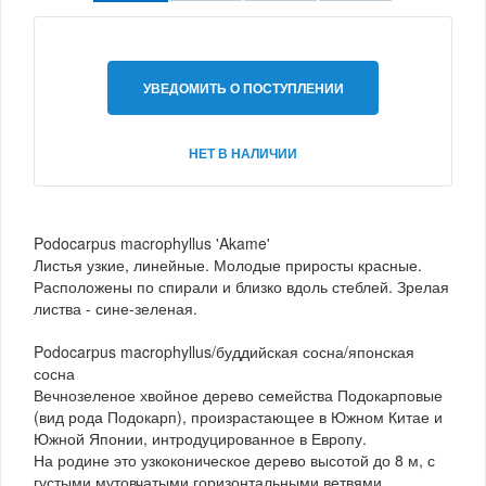
УВЕДОМИТЬ О ПОСТУПЛЕНИИ
НЕТ В НАЛИЧИИ
Podocarpus macrophyllus 'Akame'
Листья узкие, линейные. Молодые приросты красные.
Расположены по спирали и близко вдоль стеблей. Зрелая
листва - сине-зеленая.
Podocarpus macrophyllus/буддийская сосна/японская
сосна
Вечнозеленое хвойное дерево семейства Подокарповые
(вид рода Подокарп), произрастающее в Южном Китае и
Южной Японии, интродуцированное в Европу.
На родине это узкоконическое дерево высотой до 8 м, с
густыми мутовчатыми горизонтальными ветвями.