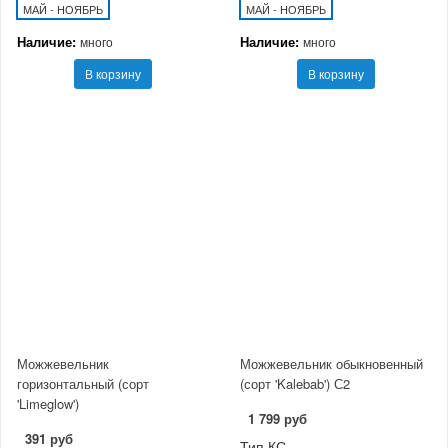
МАЙ - НОЯБРЬ
МАЙ - НОЯБРЬ
Наличие:
Наличие:
много
много
В корзину
В корзину
Можжевельник
Можжевельник обыкновенный
горизонтальный (сорт
(сорт 'Kalebab') С2
'Limeglow')
1 799 руб
391 руб
Тип КС