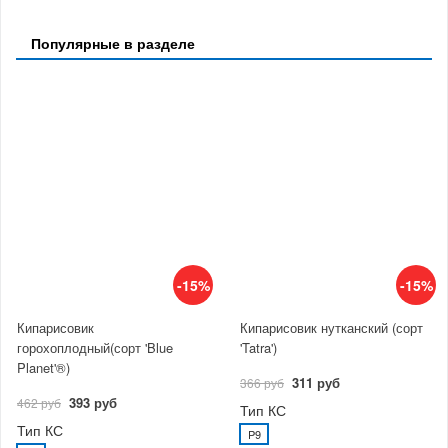
Популярные в разделе
-15%
-15%
Кипарисовик
Кипарисовик нутканский (сорт
горохоплодный(сорт 'Blue
'Tatra')
Planet'®)
311 руб
366 руб
393 руб
462 руб
Тип КС
Тип КС
P9