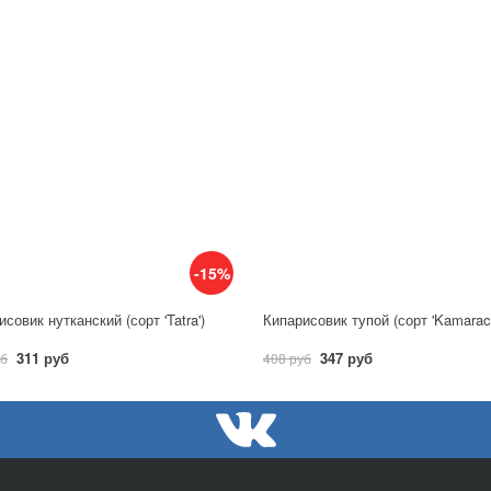
-15%
совик нутканский (сорт 'Tatra')
Кипарисовик тупой (сорт 'Kamarach
311 руб
347 руб
уб
408 руб