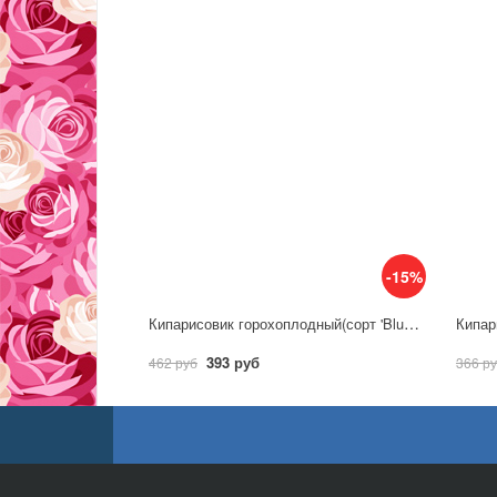
-15%
Кипарисовик горохоплодный(сорт 'Blue Planet'®)
Кипари
393 руб
462 руб
366 р