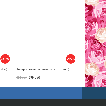
-15%
-15%
iba')
Кипарис вечнозеленый (сорт 'Totem')
699 руб
823 руб