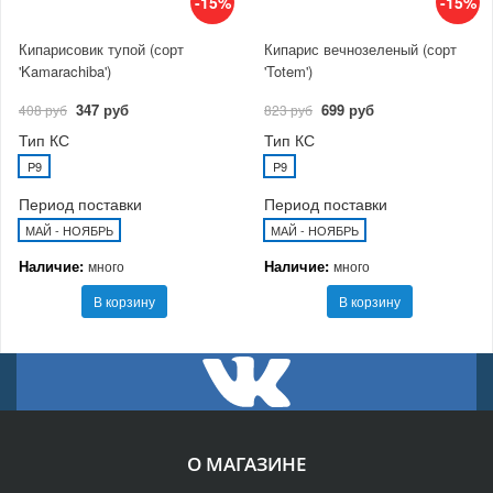
-15%
-15%
Кипарисовик тупой (сорт
Кипарис вечнозеленый (сорт
'Kamarachiba')
'Totem')
347 руб
699 руб
408 руб
823 руб
Тип КС
Тип КС
P9
P9
Период поставки
Период поставки
МАЙ - НОЯБРЬ
МАЙ - НОЯБРЬ
Наличие:
Наличие:
много
много
В корзину
В корзину
О МАГАЗИНЕ