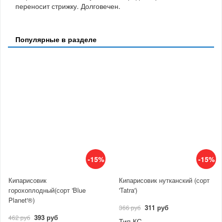
переносит стрижку. Долговечен.
Популярные в разделе
-15%
-15%
Кипарисовик
Кипарисовик нутканский (сорт
горохоплодный(сорт 'Blue
'Tatra')
Planet'®)
311 руб
366 руб
393 руб
462 руб
Тип КС