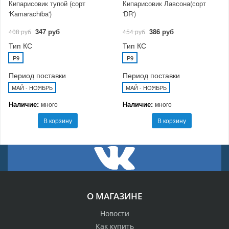
Кипарисовик тупой (сорт
Кипарисовик Лавсона(сорт
'Kamarachiba')
'DR')
347 руб
386 руб
408 руб
454 руб
Тип КС
Тип КС
P9
P9
Период поставки
Период поставки
МАЙ - НОЯБРЬ
МАЙ - НОЯБРЬ
Наличие:
Наличие:
много
много
В корзину
В корзину
О МАГАЗИНЕ
Новости
Как купить