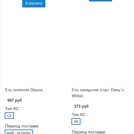
В корзину
Ель колючая Glauca
Ель канадская (сорт 'Daisy`s
White')
667 руб
373 руб
Тип КС
Тип КС
C3
P9
Период поставки
Период поставки
МАЙ - НОЯБРЬ