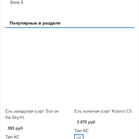
Зона 3
Популярные в разделе
Ель канадская (сорт 'Sun on
Ель колючая (сорт 'Kosno') С5
the Sky'®)
3 670 руб
593 руб
Тип КС
Тип КС
C5