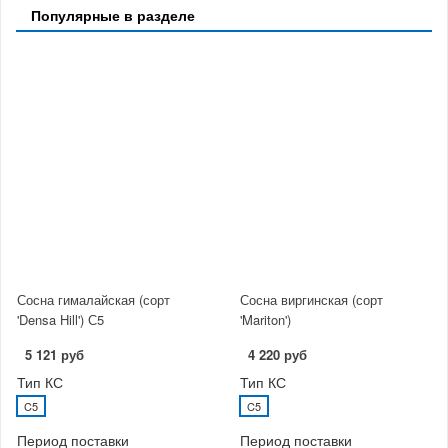
Популярные в разделе
Сосна гималайская (сорт
Сосна виргинская (сорт
'Densa Hill') С5
'Mariton')
5 121 руб
4 220 руб
Тип КС
Тип КС
C5
C5
Период поставки
Период поставки