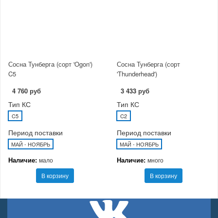
Сосна Тунберга (сорт 'Ogon')
Сосна Тунберга (сорт
C5
'Thunderhead')
4 760 руб
3 433 руб
Тип КС
Тип КС
C5
C2
Период поставки
Период поставки
МАЙ - НОЯБРЬ
МАЙ - НОЯБРЬ
Наличие:
Наличие:
мало
много
В корзину
В корзину