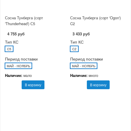
Сосна Тунберга (сорт
Сосна Тунберга (сорт 'Ogon')
'Thunderhead') С5
C2
4 755 руб
3 433 руб
Тип КС
Тип КС
C5
C2
Период поставки
Период поставки
МАЙ - НОЯБРЬ
МАЙ - НОЯБРЬ
Наличие:
Наличие:
мало
много
В корзину
В корзину