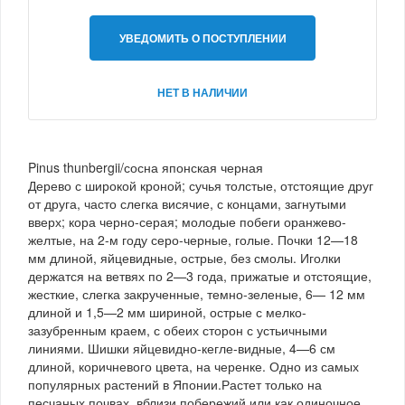
УВЕДОМИТЬ О ПОСТУПЛЕНИИ
НЕТ В НАЛИЧИИ
Pinus thunbergii/сосна японская черная
Дерево с широкой кроной; сучья толстые, отстоящие друг
от друга, часто слегка висячие, с концами, загнутыми
вверх; кора черно-серая; молодые побеги оранжево-
желтые, на 2-м году серо-черные, голые. Почки 12—18
мм длиной, яйцевидные, острые, без смолы. Иголки
держатся на ветвях по 2—3 года, прижатые и отстоящие,
жесткие, слегка закрученные, темно-зеленые, 6— 12 мм
длиной и 1,5—2 мм шириной, острые с мелко-
зазубренным краем, с обеих сторон с устьичными
линиями. Шишки яйцевидно-кегле-видные, 4—6 см
длиной, коричневого цвета, на черенке. Одно из самых
популярных растений в Японии.Растет только на
песчаных почвах, вблизи побережий или как одиночное