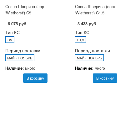
Сосна Шверина (сорт
Сосна Шверина (сорт
'Wiethorst') C5
'Wiethorst') C1.5
6 075 руб
3 433 руб
Тип КС
Тип КС
C5
C1,5
Период поставки
Период поставки
МАЙ - НОЯБРЬ
МАЙ - НОЯБРЬ
Наличие:
Наличие:
много
много
В корзину
В корзину