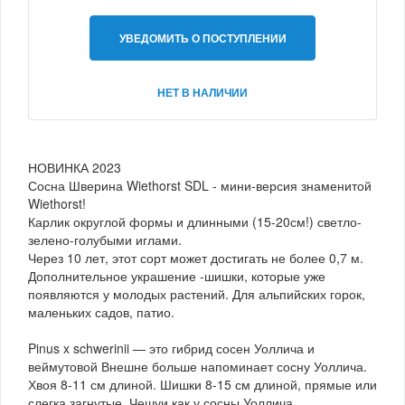
УВЕДОМИТЬ О ПОСТУПЛЕНИИ
НЕТ В НАЛИЧИИ
НОВИНКА 2023
Сосна Шверина Wiethorst SDL - мини-версия знаменитой
Wiethorst!
Карлик округлой формы и длинными (15-20см!) светло-
зелено-голубыми иглами.
Через 10 лет, этот сорт может достигать не более 0,7 м.
Дополнительное украшение -шишки, которые уже
появляются у молодых растений. Для альпийских горок,
маленьких садов, патио.
Pinus x schwerinii — это гибрид сосен Уоллича и
веймутовой Внешне больше напоминает сосну Уоллича.
Хвоя 8-11 см длиной. Шишки 8-15 см длиной, прямые или
слегка загнутые. Чешуи как у сосны Уоллича.