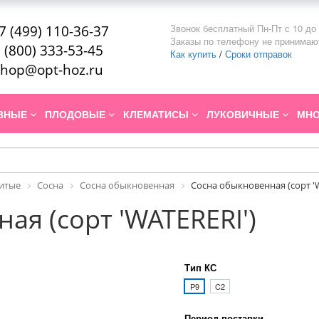
Звонок бесплатный Пн-Пт с 10 до 
7 (499) 110-36-37
Заказы по телефону не принимаю
 (800) 333-53-45
Как купить
/
Сроки отправок
hop@opt-hoz.ru
ИВНЫЕ
ПЛОДОВЫЕ
КЛЕМАТИСЫ
ЛУКОВИЧНЫЕ
МНО
итые
Сосна
Сосна обыкновенная
Сосна обыкновенная (сорт 'W
ая (сорт 'WATERERI')
Тип КС
P9
C2
Период поставки