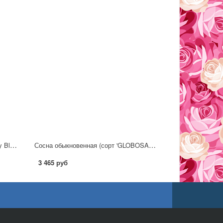
Сосна обыкновенная (сорт 'Chantry Blue') C5
Сосна обыкновенная (сорт 'GLOBOSA VIRIDIS') C5
3 465 руб