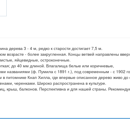
на дерева 3 - 4 м, редко к старости достигает 7,5 м.
ом возрасте - более закругленная. Концы ветвей направлены вверх
олистые, яйцевидные, остроконечные.
роткая; до 40 мм длиной. Влагалища белые или коричневые,
ми названиями (ф. Пумила с 1891 г.), под современным - с 1902 го
м в питомнике Кнап Хилла, где впервые описанное дерево живо до 
менами, черенками. Широко распространена в культуре.
иц, крыш, балконов. Перспективна и для нашей страны. Рекоменду