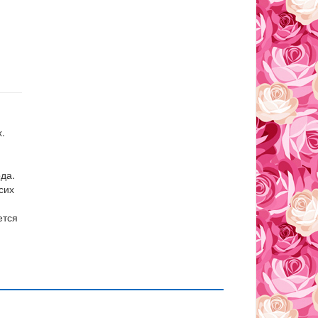
.
да.
сих
ется