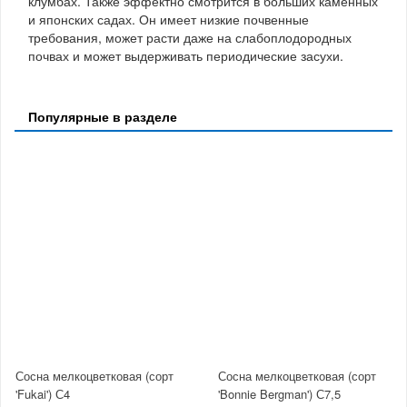
клумбах. Также эффектно смотрится в больших каменных
и японских садах. Он имеет низкие почвенные
требования, может расти даже на слабоплодородных
почвах и может выдерживать периодические засухи.
Популярные в разделе
Сосна мелкоцветковая (сорт
Сосна мелкоцветковая (сорт
'Fukai') С4
'Bonnie Bergman') С7,5