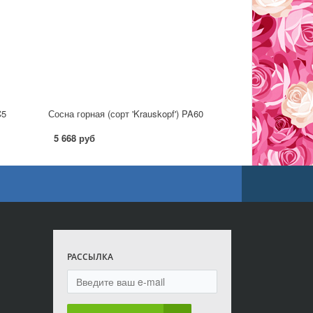
C5
Сосна горная (сорт 'Krauskopf') PA60
5 668 руб
РАССЫЛКА