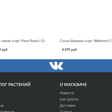
 горная (сорт 'Peve Roam') C3
Сосна Шверина (сорт 'Wiethorst') 
3 руб
6 075 руб
ЛОГ РАСТЕНИЙ
О МАГАЗИНЕ
Новости
Как купить
ые
Доставка
ативные
Статьи