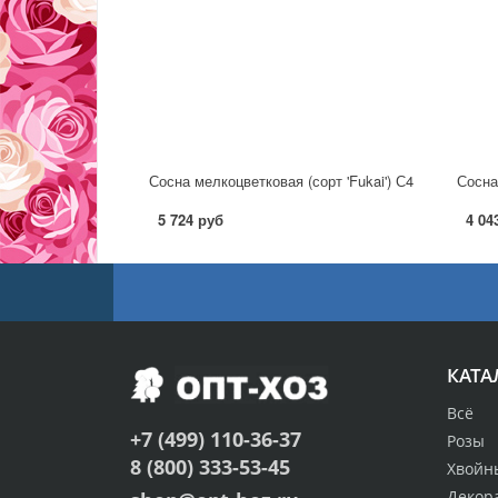
Сосна мелкоцветковая (сорт 'Fukai') С4
Сосна
5 724 руб
4 04
КАТА
Всё
+7 (499) 110-36-37
Розы
8 (800) 333-53-45
Хвойн
Декор