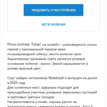
УВЕДОМИТЬ О ПОСТУПЛЕНИИ
НЕТ В НАЛИЧИИ
Pinus uncinata ‘Tukan’ на штамбе – разновидность сосны
горной с оригинальной окраски хвои;
полушаровидный габитус, желто-зеленая хвоя.
Характерным признаком сорта является розовое
основание побегов - ореол. Зимой окрашивается в
розово-красный цвет.
Сорт найден питомником Nowaczyk и выпущен на рынок
в 2020 году.
Для солнечных мест, идеально подходит для
приусадебных участков, рокариев, вересковых пустошей
и групповых цветных посадок.
Неприхотливость к почве, хорошо растет на
водопроницаемых, умеренно влажных почвах. Зона 3