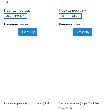
C3
C3
Период поставки
Период поставки
МАЙ - НОЯБРЬ
МАЙ - НОЯБРЬ
Наличие:
Наличие:
много
много
В корзину
В корзину
Сосна горная (сорт 'Tukan') C4
Сосна горная (сорт 'Golden
Glow') C2