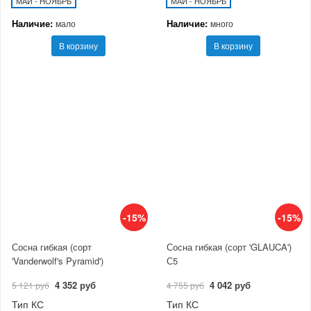
МАЙ - НОЯБРЬ
МАЙ - НОЯБРЬ
Наличие:
Наличие:
мало
много
В корзину
В корзину
-15%
-15%
Сосна гибкая (сорт
Сосна гибкая (сорт 'GLAUCA')
'Vanderwolf's Pyramid')
С5
4 352 руб
4 042 руб
5 121 руб
4 755 руб
Тип КС
Тип КС