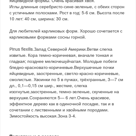
яйцевидной формы. Очень красивая хвоя.
Иглы длинные серебристо-сине-зеленые, с обеих сторон
с устичными полосками. Рост в год: 5-6 см. Высота после
10 лет: 40 см, ширина: 30 см.
Для любителей карликовых форм. Хорошо сочетается с
карликовыми формами сосны горной.
Рinus flexilis.Запад Северной Америки.Ветви слегка
извитые. Кора темно-коричневая, вначале тонкая и
гладкая; позднее мелкочешуйчатая. Молодые побеги
бледно-красновато-коричневые.Верхушечные почки
яйцевидные, заостренные, светло-красно-коричневые,
смолистые. Хвоинки по 5 в пучках, трёхгранные, 3—7 см
дл., 0,1—0,15 см шир., жесткие, слегка
изогнутые,заостренные, темно-зеленые, скученные на
верхушке.Сохраняются 5— 6 лет.Очень красивое,
эффектное дерево как в одиночной посадке, так и в
сочетании с лиственными и хвойными породами.
Зимостойкость высокая.Зона 3-4.
Популярные в разделе