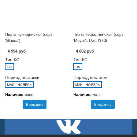
Пихта нумидийская (сорт
Пихта кефаллинская (сорт
'Glauca')
'Meyer's Dwarf') С5
4 994 руб
4 802 руб
Тип КС
Тип КС
C3
C5
Период поставки
Период поставки
МАЙ - НОЯБРЬ
МАЙ - НОЯБРЬ
Наличие:
Наличие:
много
мало
В корзину
В корзину