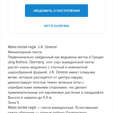
УВЕДОМИТЬ О ПОСТУПЛЕНИИ
НЕТ В НАЛИЧИИ
Abies borisii-regis 'J.K. Greece'
Миниатюрная пихта.
Первоначально найденный как ведьмина метла в Греции
Jorg Kohout, Germany, этот сорт македонской пихты
растет очень медленно с плотной и компактной
шарообразной формой. J.K. Greece имеет плакучие
ветви, которые расходятся от центра наружу,
демонстрируя толстые темно-зеленые иглы с
серебристыми нижними сторонами, что делает
привлекательным это карликовое растение в ландшафте.
Высота и ширина до 0.5 м.
Зона 5
Abies borisii-regis — пихта македонская. Естественная
среда обитания — горные районы Балканского