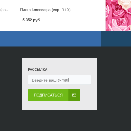
Пихта субальпийская, или горная (сорт 'Green Globe') P14
Пихта koreocarpa (сорт '110')
5 352 руб
РАССЫЛКА
ПОДПИСАТЬСЯ