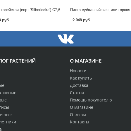
корейская (сорт 'Silberlocke') C7,5
3 руб
2 048 руб
ЛОГ РАСТЕНИЙ
О МАГАЗИНЕ
Новости
Как купить
ые
Доставка
ативные
Статьи
вые
Помощь покупателю
тисы
О магазине
ичные
Отзывы
летники
Контакты
а