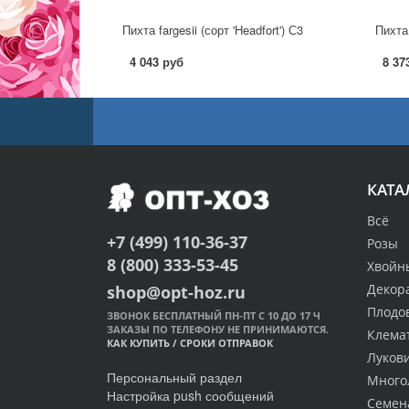
Пихта fargesii (сорт 'Headfort') С3
Пихта 
4 043 руб
8 37
КАТА
Всё
+7 (499) 110-36-37
Розы
8 (800) 333-53-45
Хвойн
Декор
shop@opt-hoz.ru
Плодо
ЗВОНОК БЕСПЛАТНЫЙ ПН-ПТ С 10 ДО 17 Ч
ЗАКАЗЫ ПО ТЕЛЕФОНУ НЕ ПРИНИМАЮТСЯ.
Клема
КАК КУПИТЬ
/
СРОКИ ОТПРАВОК
Луков
Персональный раздел
Много
Настройка push сообщений
Семен