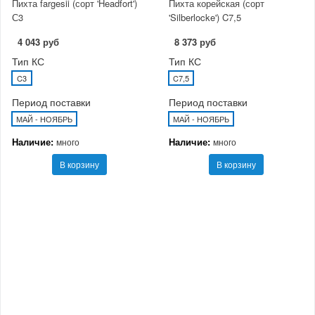
Пихта fargesii (сорт 'Headfort')
Пихта корейская (сорт
С3
'Silberlocke') C7,5
4 043 руб
8 373 руб
Тип КС
Тип КС
C3
C7,5
Период поставки
Период поставки
МАЙ - НОЯБРЬ
МАЙ - НОЯБРЬ
Наличие:
Наличие:
много
много
В корзину
В корзину