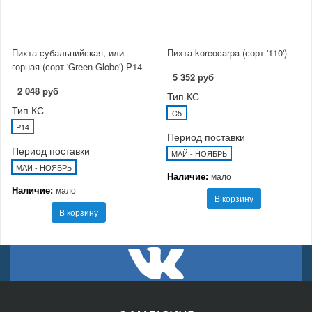
Пихта субальпийская, или
Пихта koreocarpa (сорт '110')
горная (сорт 'Green Globe') P14
5 352 руб
2 048 руб
Тип КС
Тип КС
C5
P14
Период поставки
Период поставки
МАЙ - НОЯБРЬ
МАЙ - НОЯБРЬ
Наличие:
мало
Наличие:
мало
В корзину
В корзину