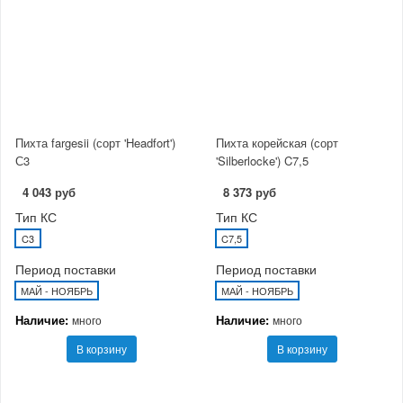
Пихта fargesii (сорт 'Headfort')
Пихта корейская (сорт
С3
'Silberlocke') C7,5
4 043 руб
8 373 руб
Тип КС
Тип КС
C3
C7,5
Период поставки
Период поставки
МАЙ - НОЯБРЬ
МАЙ - НОЯБРЬ
Наличие:
Наличие:
много
много
В корзину
В корзину