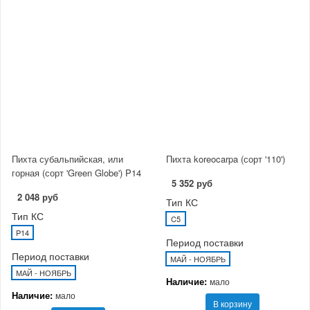
Пихта субальпийская, или
Пихта koreocarpa (сорт '110')
горная (сорт 'Green Globe') P14
5 352 руб
2 048 руб
Тип КС
Тип КС
C5
P14
Период поставки
Период поставки
МАЙ - НОЯБРЬ
МАЙ - НОЯБРЬ
Наличие:
мало
Наличие:
мало
В корзину