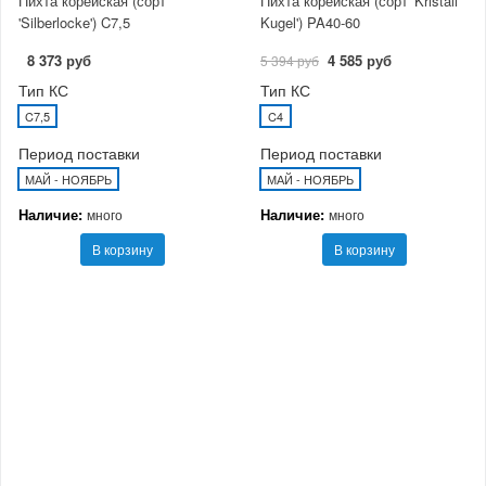
Пихта корейская (сорт
Пихта корейская (сорт 'Kristall
'Silberlocke') C7,5
Kugel') PA40-60
8 373 руб
4 585 руб
5 394 руб
Тип КС
Тип КС
C7,5
C4
Период поставки
Период поставки
МАЙ - НОЯБРЬ
МАЙ - НОЯБРЬ
Наличие:
Наличие:
много
много
В корзину
В корзину