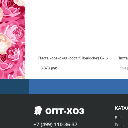
Пихта корейская (сорт 'Silberlocke') C7,5
8 373 руб
5 394 
КАТА
Всё
+7 (499) 110-36-37
Розы