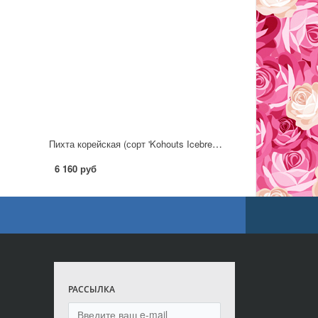
Пихта корейская (сорт 'Kohouts Icebreaker PBR') C2
6 160 руб
РАССЫЛКА