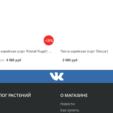
-15%
Пихта корейская (сорт 'Kristall Kugel') PA40-60
Пихта корейская (сорт 'Discus')
4 585 руб
2 060 руб
руб
ЛОГ РАСТЕНИЙ
О МАГАЗИНЕ
Новости
Как купить