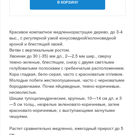
В КОРЗИНУ
Красивое компактное медленнорастущее дерево, до 3-4
выс., c регулярной узкой конусовидной/колоновидной
кроной и блестящей хвоей.
Ветви с вертикальным ростом.
Хвоинки до 30 (-35) мм дл., 2—2,5 мм шир., сверху
темно-зеленые, блестящие, снизу с двумя светлыми
голубоватыми полосками с гребенчатым расположением.
Кора гладкая, бело-серая, часто с красноватым отливом.
Молодые побеги жесткоопушенные, часто с черноватыми
бородавочками. Почки яйцевидные, темно-коричневые,
несмолистые.
Шишки тупоцилиндрические, крупные, 10—14 см дл. и 3
—5 см толщ., незрелые зеленовато-коричневые, затем
красновато-коричневые, с выступающими загнутыми
чешуями.
Растет сравнительно медленно, ежегодный прирост до 5
см.