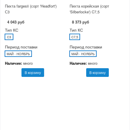
Пихта fargesii (сорт 'Headfort')
Пихта корейская (сорт
С3
'Silberlocke') C7,5
4 043 руб
8 373 руб
Тип КС
Тип КС
C3
C7,5
Период поставки
Период поставки
МАЙ - НОЯБРЬ
МАЙ - НОЯБРЬ
Наличие:
Наличие:
много
много
В корзину
В корзину