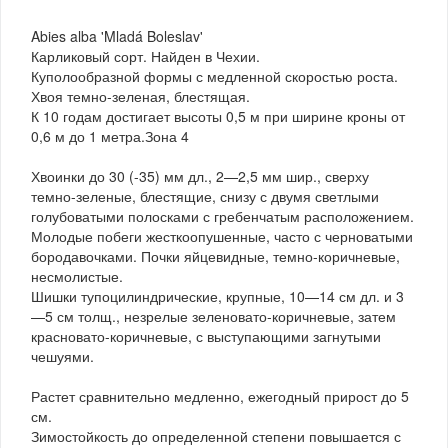
Abies alba 'Mladá Boleslav'
Карликовый сорт. Найден в Чехии.
Куполообразной формы с медленной скоростью роста.
Хвоя темно-зеленая, блестящая.
К 10 годам достигает высоты 0,5 м при ширине кроны от
0,6 м до 1 метра.Зона 4
Хвоинки до 30 (-35) мм дл., 2—2,5 мм шир., сверху
темно-зеленые, блестящие, снизу с двумя светлыми
голубоватыми полосками с гребенчатым расположением.
Молодые побеги жесткоопушенные, часто с черноватыми
бородавочками. Почки яйцевидные, темно-коричневые,
несмолистые.
Шишки тупоцилиндрические, крупные, 10—14 см дл. и 3
—5 см толщ., незрелые зеленовато-коричневые, затем
красновато-коричневые, с выступающими загнутыми
чешуями.
Растет сравнительно медленно, ежегодный прирост до 5
см.
Зимостойкость до определенной степени повышается с