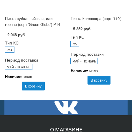
Пихта субальпийская, или
Пихта koreocarpa (сорт '110')
горная (сорт 'Green Globe') P14
5 352 руб
2 048 руб
Тип КС
Тип КС
C5
P14
Период поставки
Период поставки
МАЙ - НОЯБРЬ
МАЙ - НОЯБРЬ
Наличие:
мало
Наличие:
мало
В корзину
В корзину
О МАГАЗИНЕ