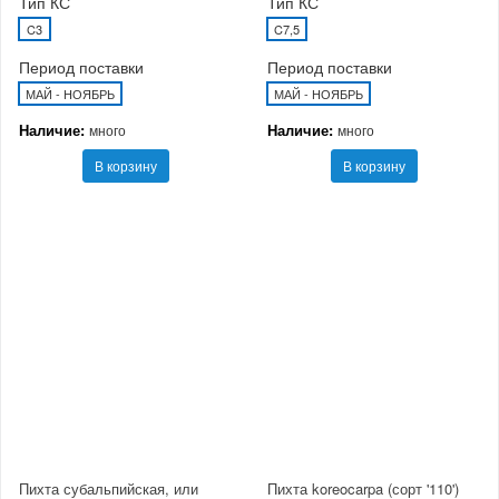
Тип КС
Тип КС
C3
C7,5
Период поставки
Период поставки
МАЙ - НОЯБРЬ
МАЙ - НОЯБРЬ
Наличие:
Наличие:
много
много
В корзину
В корзину
Пихта субальпийская, или
Пихта koreocarpa (сорт '110')