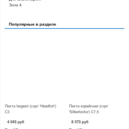
Зона 4
Популярные в разделе
Пихта fargesii (сорт 'Headfort')
Пихта корейская (сорт
С3
'Silberlocke') C7,5
4 043 руб
8 373 руб