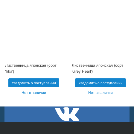
Лиственница японская (сорт
Лиственница японская (сорт
'Irka')
'Grey Pearl')
Уведомить о поступлении
Уведомить о поступлении
Нет в наличии
Нет в наличии