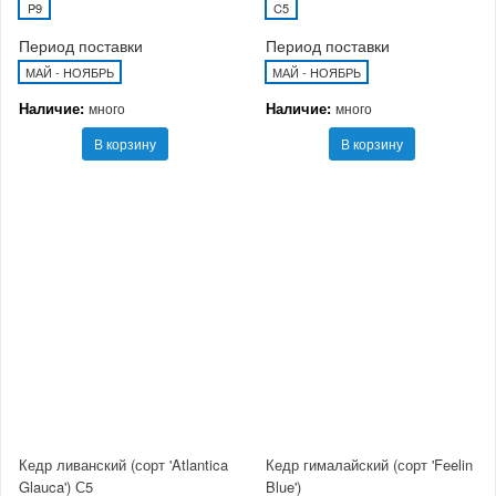
P9
C5
Период поставки
Период поставки
МАЙ - НОЯБРЬ
МАЙ - НОЯБРЬ
Наличие:
Наличие:
много
много
В корзину
В корзину
Кедр ливанский (сорт 'Atlantica
Кедр гималайский (сорт 'Feelin
Glauca') С5
Blue')