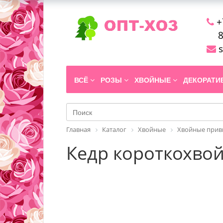
+
8
s
ВСЁ
РОЗЫ
ХВОЙНЫЕ
ДЕКОРАТ
Главная
Каталог
Хвойные
Хвойные прив
Кедр короткохвойн