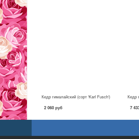
Кедр гималайский (сорт 'Karl Fusch')
Кедр г
2 060 руб
7 43