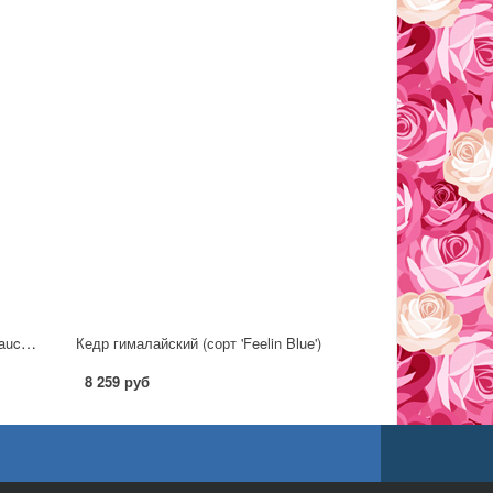
Кедр ливанский (сорт 'Atlantica Glauca') С5
Кедр гималайский (сорт 'Feelin Blue')
8 259 руб