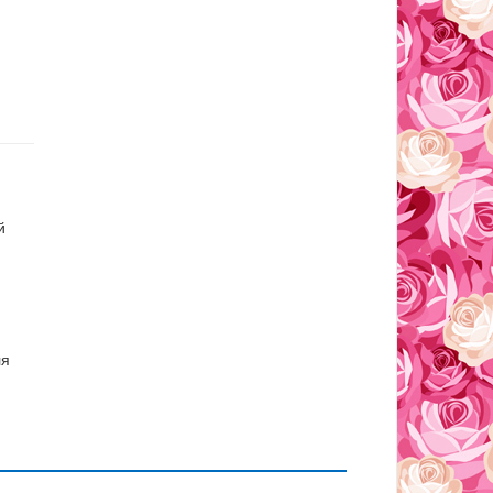
й
.
ля