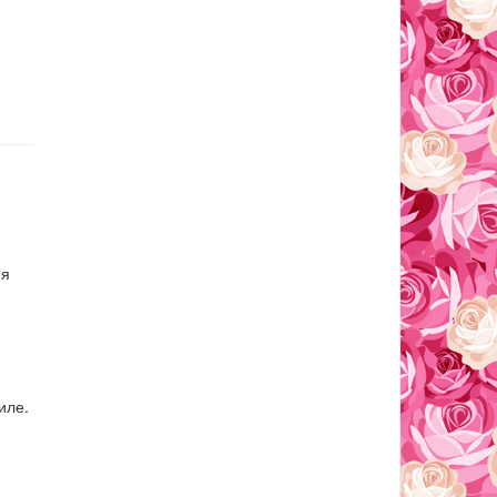
ия
иле.