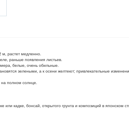
2 м, растет медленно.
реле, раньше появления листьев.
змера, белые, очень обильные.
ановятся зелеными, а к осени желтеют; привлекательные изменен
 на полном солнце.
 или кадке, бонсай, открытого грунта и композиций в японском ст