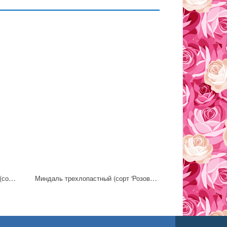
Вишня карликовая, или песчаная (сорт 'Depressa')
Миндаль трехлопастный (сорт 'Розовый шар')