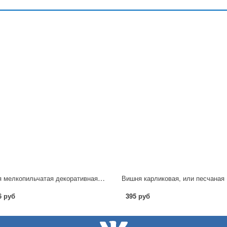
Вишня мелкопильчатая декоративная (сорт 'Kiku-shidare-zakura') С3
6 руб
395 руб