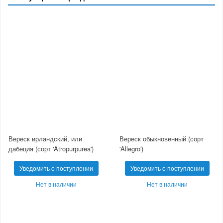
Вереск ирландский, или
Вереск обыкновенный (сорт
дабеция (сорт 'Atropurpurea')
'Allegro')
Уведомить о поступлении
Уведомить о поступлении
Нет в наличии
Нет в наличии