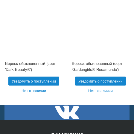
Вереск обыкновенный (сорт
Вереск обыкновенный (сорт
'Dark Beauty®')
'Gardengirls® Rosamunde')
Уведомить о поступлении
Уведомить о поступлении
Нет в наличии
Нет в наличии