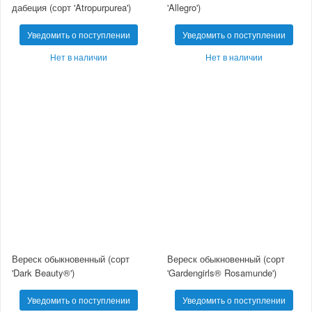
дабеция (сорт 'Atropurpurea')
'Allegro')
Уведомить о поступлении
Уведомить о поступлении
Нет в наличии
Нет в наличии
Вереск обыкновенный (сорт
Вереск обыкновенный (сорт
'Dark Beauty®')
'Gardengirls® Rosamunde')
Уведомить о поступлении
Уведомить о поступлении