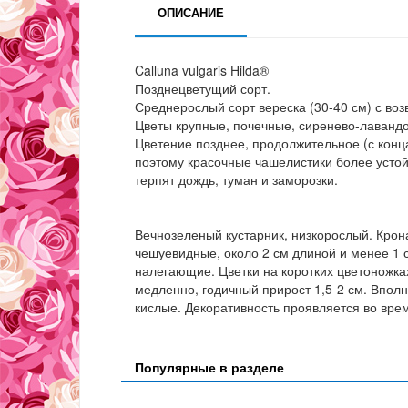
ОПИСАНИЕ
Calluna vulgaris Hilda®
Позднецветущий сорт.
Среднерослый сорт вереска (30-40 см) с в
Цветы крупные, почечные, сиренево-лаванд
Цветение позднее, продолжительное (с конц
поэтому красочные чашелистики более усто
терпят дождь, туман и заморозки.
Вечнозеленый кустарник, низкорослый. Крона
чешуевидные, около 2 см длиной и менее 1 
налегающие. Цветки на коротких цветоножках
медленно, годичный прирост 1,5-2 см. Впол
кислые. Декоративность проявляется во вре
Популярные в разделе