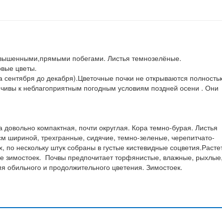
озвышенными,прямыми побегами. Листья темнозелёные.
овые цветы.
а сентября до декабря).Цветочные почки не открываются полность
йчивы к неблагоприятным погодным условиям поздней осени . Они
 довольно компактная, почти округлая. Кора темно-бурая. Листья
см шириной, трехгранные, сидячие, темно-зеленые, черепитчато-
, по нескольку штук собраны в густые кистевидные соцветия.Расте
не зимостоек. Почвы предпочитает торфянистые, влажные, рыхлые
мя обильного и продолжительного цветения. Зимостоек.