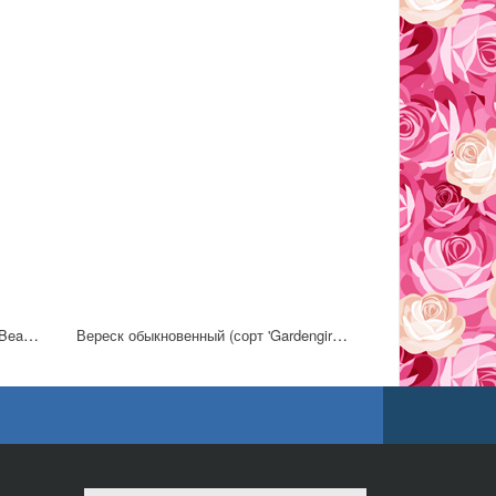
Вереск обыкновенный (сорт 'Dark Beauty®')
Вереск обыкновенный (сорт 'Gardengirls® Rosamunde')