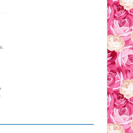
ю,
т
,