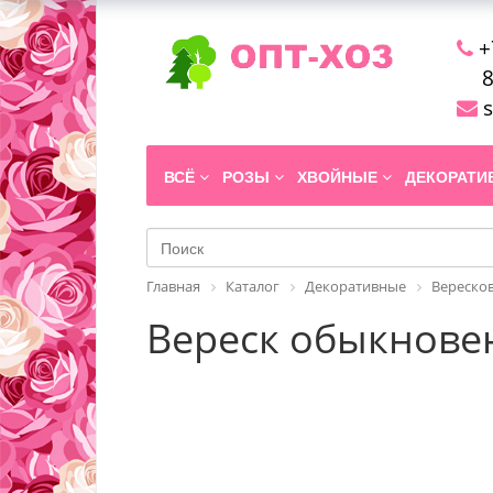
+
8
s
ВСЁ
РОЗЫ
ХВОЙНЫЕ
ДЕКОРАТ
Главная
Каталог
Декоративные
Вереско
Вереск обыкновенн