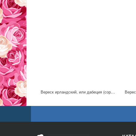
Вереск ирландский, или дабеция (сорт 'Atropurpurea')
Вереск