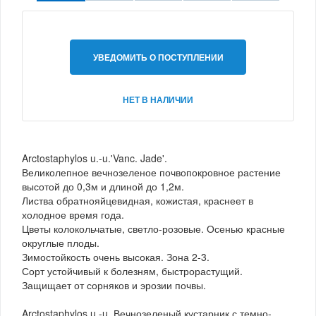
УВЕДОМИТЬ О ПОСТУПЛЕНИИ
НЕТ В НАЛИЧИИ
Arctostaphylos u.-u.'Vanc. Jade'.
Великолепное вечнозеленое почвопокровное растение
высотой до 0,3м и длиной до 1,2м.
Листва обратнояйцевидная, кожистая, краснеет в
холодное время года.
Цветы колокольчатые, светло-розовые. Осенью красные
округлые плоды.
Зимостойкость очень высокая. Зона 2-3.
Сорт устойчивый к болезням, быстрорастущий.
Защищает от сорняков и эрозии почвы.
Arctostaphylos u.-u. Вечнозеленый кустарник с темно-