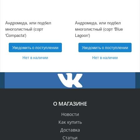
Андромеда, или подбел
Андромеда, или подбел
многолистный (сорт
многолистный (сорт 'Blue
'Compacta')
Lagoon')
Уведомить о поступлении
Уведомить о поступлении
Нет в наличии
Нет в наличии
О МАГАЗИНЕ
Новости
Как купить
Доставка
Статьи