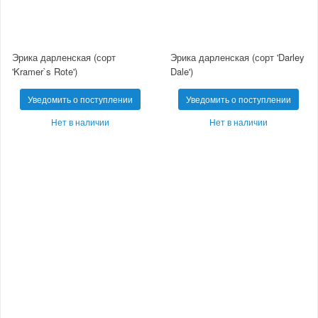
Эрика дарленская (сорт
Эрика дарленская (сорт 'Darley
'Kramer`s Rote')
Dale')
Уведомить о поступлении
Уведомить о поступлении
Нет в наличии
Нет в наличии