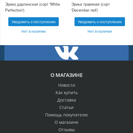
Эрика дарленская (сорт 'White
Эрика травяная (сорт
Perfection')
'December red')
Уведомить о поступлении
Уведомить о поступлении
Нет в наличии
Нет в наличии
О МАГАЗИНЕ
Новости
Как купить
Доставка
Статьи
Помощь покупателю
О магазине
Отзывы