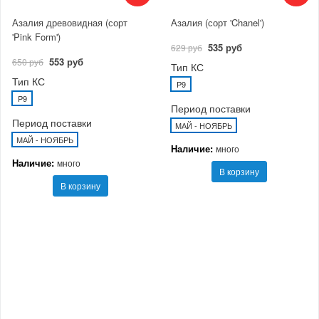
Азалия древовидная (сорт
Азалия (сорт 'Chanel')
'Pink Form')
535 руб
629 руб
553 руб
650 руб
Тип КС
Тип КС
P9
P9
Период поставки
Период поставки
МАЙ - НОЯБРЬ
МАЙ - НОЯБРЬ
Наличие:
много
Наличие:
много
В корзину
В корзину